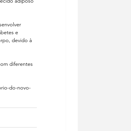
tecido adiposo 
senvolver 
betes e 
rpo, devido à 
om diferentes 
orio-do-novo-