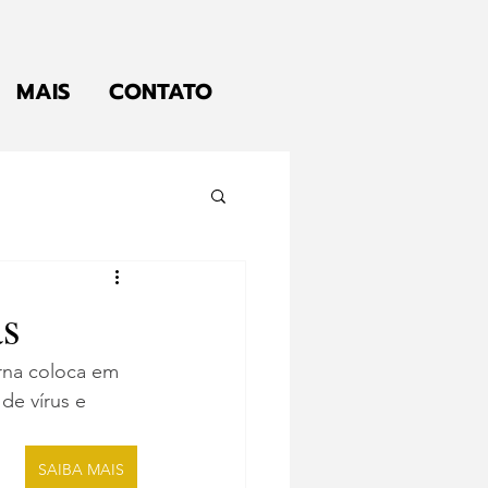
MAIS
CONTATO
as
rna coloca em 
de vírus e 
SAIBA MAIS