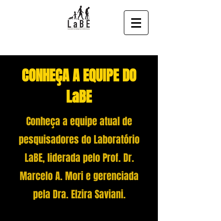
CONHEÇA A EQUIPE DO
LaBE
Conheça a equipe atual de
pesquisadores do Laboratório
LaBE, liderada pelo Prof. Dr.
Marcelo A. Mori e gerenciada
pela Dra. Elzira Saviani.