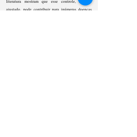
literatura mostram que esse controle, se mal
ajustado, pode contribuir para inúmeras doenças
crônicas, principalmente em indivíduos de idade
mediana ou idosos. Nós identificamos que, ao
menos em parte, este controle é exercido pela via de
biogênese de microRNAs no tecido adiposo, que,
quando regulada, pode alterar a susceptibilidade de
animais ao estresse oxidativo e afetar a expectativa
de vida.
MEMBROS
EVENTOS
IMAGENS
© 2024
labe@unicamp.br
Rua Monteiro Lobato, 255